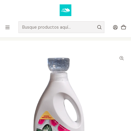
Elige tus productos y recibe tu compra a domicilio u oficina.
Ver condiciones de despacho
Inicio
DETERGENTES
Detergente Líquido Doble Poder +Downy 1,8 litros