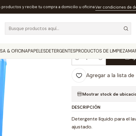
nicio
DETERGENTES
Detergente Líquido 4 Matic Premium 5 Litro
s productos y recibe tu compra a domicilio u oficina.
Ver condiciones de 
|
Detergente Lí
Litros
SA & OFICINA
PAPELES
DETERGENTES
PRODUCTOS DE LIMPIEZA
MA
Ag
Cantidad
Agregar a la lista de
Mostrar stock de ubicaci
DESCRIPCIÓN
Detergente líquido para el l
ajustado.