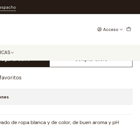
s
despacho
Acceso
quido 4 Matic Premium 5
RCAS
regar al Carro
Comprar ahora
 favoritos
ones
avado de ropa blanca y de color, de buen aroma y pH