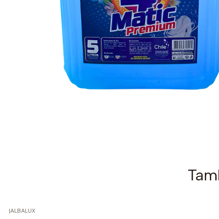
Tamb
|
ALBALUX