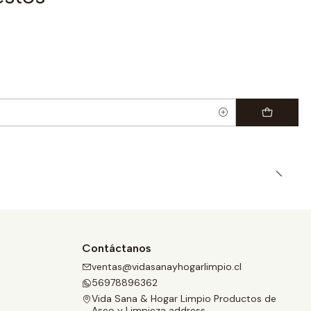
|
Contáctanos
ventas@vidasanayhogarlimpio.cl
56978896362
Vida Sana & Hogar Limpio Productos de
Aseo y Limpieza address