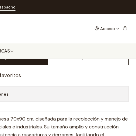
nidades
despacho
Acceso
a Industrial 70x90 Pack 20
RCAS
regar al Carro
Comprar ahora
 favoritos
ones
ruesa 70x90 cm, diseñada para la recolección y manejo de
ales e industriales. Su tamaño amplio y construcción
stencia a rasgaduras y derrames, facilitando el