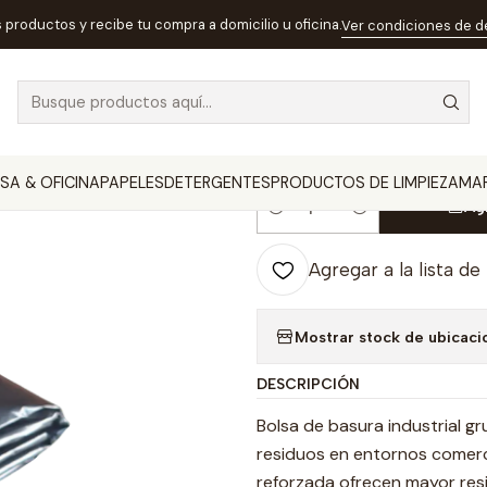
EMPRESA & OFICINA
Bolsa de Basura Industrial 70x90 Pack 20 U
s productos y recibe tu compra a domicilio u oficina.
Ver condiciones de 
|
Bolsa de Basur
Unidades
SA & OFICINA
PAPELES
DETERGENTES
PRODUCTOS DE LIMPIEZA
MA
Ag
Cantidad
Agregar a la lista de
Mostrar stock de ubicaci
DESCRIPCIÓN
Bolsa de basura industrial g
residuos en entornos comerci
reforzada ofrecen mayor resi