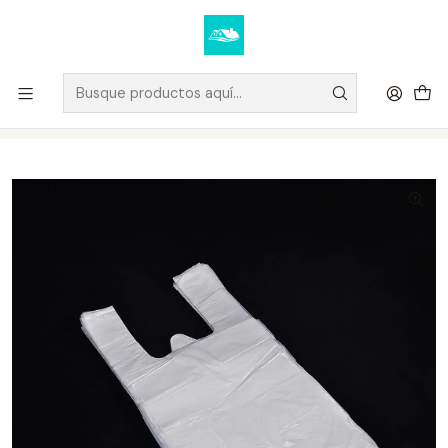
Elige tus productos y recibe tu compra a domicilio u oficina.
Ver condiciones de despacho
Inicio
PRODUCTOS DE LIMPIEZA
Bolsa camiseta blanca 40x50 cm x 100 unidades