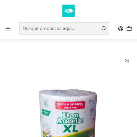
Elige tus productos y recibe tu compra a domicilio u oficina.
Ver condiciones de despacho
Inicio
MARCAS
DON AURELIO
Toalla Papel XL 400 Hojas Don Aurelio