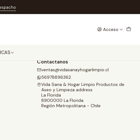
despacho
Acceso
RCAS
Contáctanos
ventas@vidasanayhogarlimpio.cl
56978896362
Vida Sana & Hogar Limpio Productos de
Aseo y Limpieza address
La Florida
8900000 La Florida
Región Metropolitana - Chile