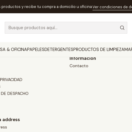
Inicio
Terms and Conditions
s productos y recibe tu compra a domicilio u oficina.
Ver condiciones de 
Terms and Conditions
SA & OFICINA
PAPELES
DETERGENTES
PRODUCTOS DE LIMPIEZA
MA
Información
Contacto
 PRIVACIDAD
S
 DE DESPACHO
a address
ress