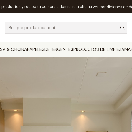
log
¿Limpieza?, ¿Higienización?, ¿Desinfección? ¿Conocemos la di
s productos y recibe tu compra a domicilio u oficina.
Ver condiciones de 
ización?, ¿Desinfección? ¿Cono
SA & OFICINA
PAPELES
DETERGENTES
PRODUCTOS DE LIMPIEZA
MA