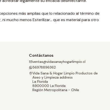
e acreditar legalmente su eficacia desinfectante.
cepciones más amplias que lo relacionado al término de
 ni mucho menos Esterilizar... que es material para otro
Contáctanos
ventas@vidasanayhogarlimpio.cl
56978896362
Vida Sana & Hogar Limpio Productos de
Aseo y Limpieza address
La Florida
8900000 La Florida
Región Metropolitana - Chile