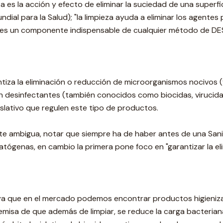
za es la acción y efecto de eliminar la suciedad de una super
ndial para la Salud); "la limpieza ayuda a eliminar los agent
o es un componente indispensable de cualquier método de DE
tiza la eliminación o reducción de microorganismos nocivos (vi
ean desinfectantes (también conocidos como biocidas, virucida
lativo que regulen este tipo de productos.
nte ambigua, notar que siempre ha de haber antes de una Sani
atógenas, en cambio la primera pone foco en "garantizar la e
ya que en el mercado podemos encontrar productos higieniza
remisa de que además de limpiar, se reduce la carga bacteri